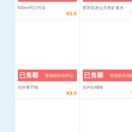
500ml可口可乐
景田百岁山天然矿泉水
¥3.0
已售罄
已售罄
请选购其他商品
请选购其他
尖叫青芒味
尖叫白桃味
¥4.0