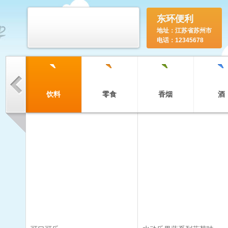
东环便利
地址：江苏省苏州市
电话：12345678
`
`
`
`
饮料
零食
香烟
酒
`
`
`
`
糕点
家杂
纸品
办公
`
`
`
`
糖果巧克力
冲饮
禽附
豆