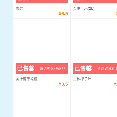
雪碧
百事可乐(2L)
¥6.5
已售罄
已售罄
请选购其他商品
请选购其他
美汁源果粒橙
生榨椰子汁
¥3.5
¥