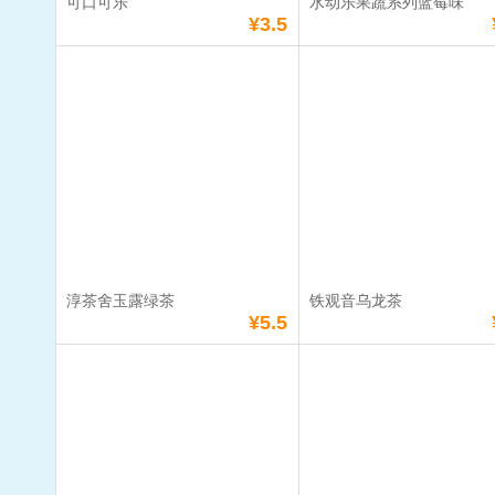
可口可乐
水动乐果蔬系列蓝莓味
`
`
`
`
¥3.5
可口可乐
水动乐果蔬
碳酸饮料
果汁饮料
咖啡饮料
白
莓味
`
`
`
`
单价：
¥3.5
单价：
¥4.0
茶饮料
功能型饮料
花式面包
方便
数量：
数量：
总额：
¥3.5
总额：
¥4.0
`
`
`
加入购物车
立即购买
加入购物车
立即购
淳茶舍玉露绿茶
铁观音乌龙茶
牛奶
原味椰子
黄酒
满
38
元免费送货
满
38
元免费送货
¥5.5
淳茶舍玉露绿茶
铁观音乌龙
单价：
¥5.5
单价：
¥5.5