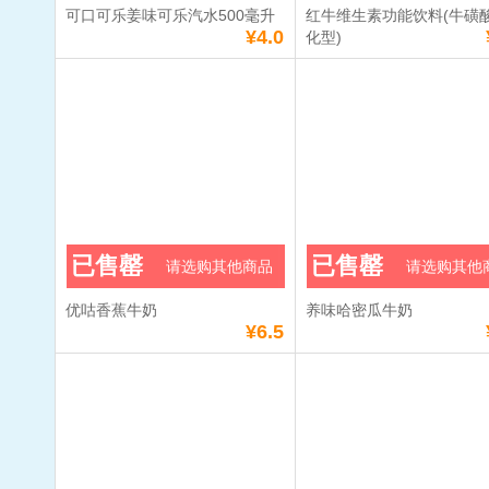
可口可乐姜味可乐汽水500毫升
红牛维生素功能饮料(牛磺
¥4.0
化型)
已售罄
已售罄
请选购其他商品
请选购其他
优咕香蕉牛奶
养味哈密瓜牛奶
¥6.5