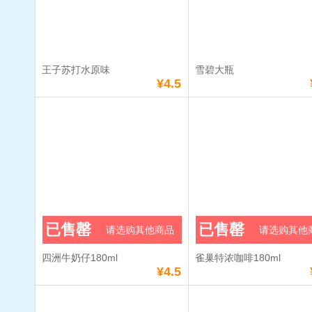
数量：
数量：
总额：
¥2.0
总额：
¥10.5
加入购物车
立即购买
加入购物车
立即购
王子苏打水原味
雪碧大瓶
满
38
元免费送货
满
38
元免费送货
¥4.5
王子苏打水原味
雪碧大瓶
单价：
¥4.5
单价：
¥6.5
数量：
数量：
总额：
¥4.5
总额：
¥6.5
已售罄
已售罄
请选购其他商品
请选购其他
加入购物车
立即购买
加入购物车
立即购
四洲牛奶仔180ml
雀巢特浓咖啡180ml
满
38
元免费送货
满
38
元免费送货
¥4.5