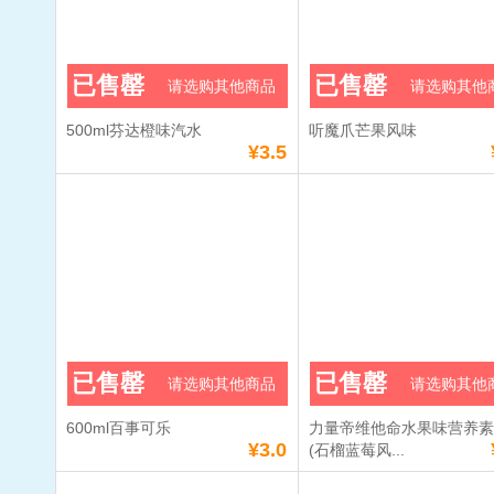
已售罄
已售罄
请选购其他商品
请选购其他
500ml芬达橙味汽水
听魔爪芒果风味
¥3.5
已售罄
已售罄
请选购其他商品
请选购其他
600ml百事可乐
力量帝维他命水果味营养
¥3.0
(石榴蓝莓风...