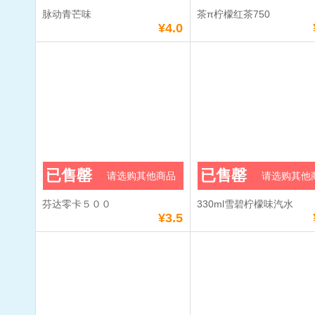
脉动青芒味
茶π柠檬红茶750
¥4.0
已售罄
已售罄
请选购其他商品
请选购其他
芬达零卡５００
330ml雪碧柠檬味汽水
¥3.5