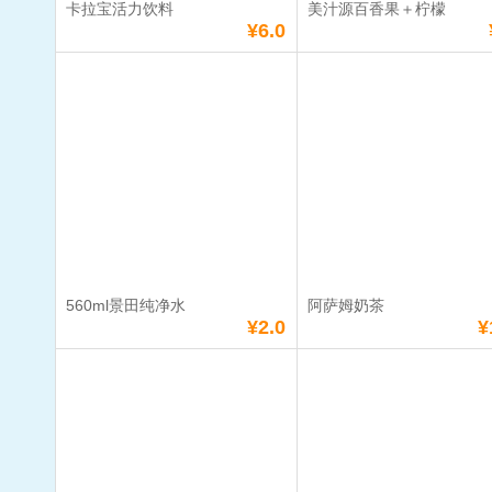
卡拉宝活力饮料
美汁源百香果＋柠檬
满
38
元免费送货
满
38
元免费送货
¥6.0
卡拉宝活力饮料
美汁源百香
檬
单价：
¥6.0
单价：
¥4.5
数量：
数量：
总额：
¥6.0
总额：
¥4.5
加入购物车
立即购买
加入购物车
立即购
560ml景田纯净水
阿萨姆奶茶
满
38
元免费送货
满
38
元免费送货
¥2.0
¥
560ml景田纯净水
阿萨姆奶茶
单价：
¥2.0
单价：
¥10.5